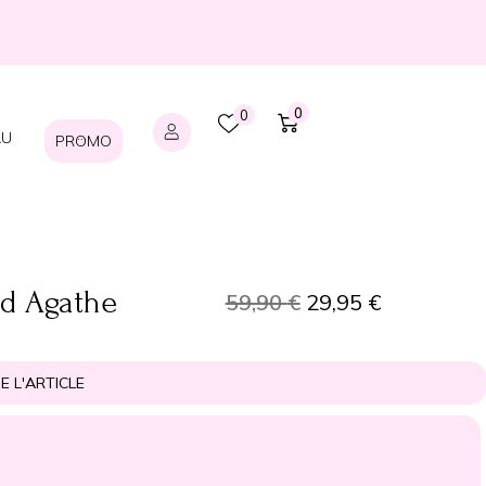
0
0
AU
···
PROMO
rd Agathe
59,90
€
29,95
€
E L'ARTICLE